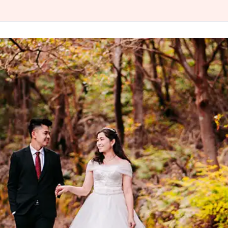
Jasa
Fotografer
Bandung
Cari
Harga
Sewa
Murah