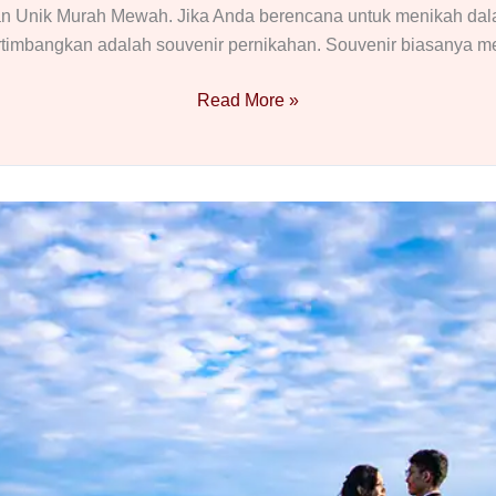
an Unik Murah Mewah. Jika Anda berencana untuk menikah dala
rtimbangkan adalah souvenir pernikahan. Souvenir biasanya 
25
Read More »
Ide
Souvenir
Pernikahan
Unik
Murah
Mewah