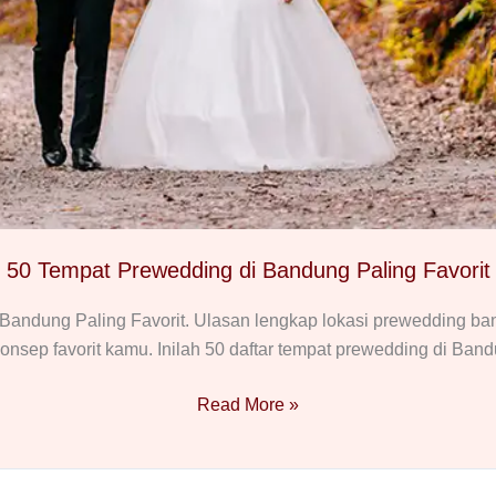
50 Tempat Prewedding di Bandung Paling Favorit
Bandung Paling Favorit. Ulasan lengkap lokasi prewedding band
nsep favorit kamu. Inilah 50 daftar tempat prewedding di Bandu
50
Read More »
Tempat
Prewedding
di