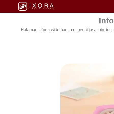
Skip
to
content
Inf
Halaman informasi terbaru mengenai jasa foto, inspir