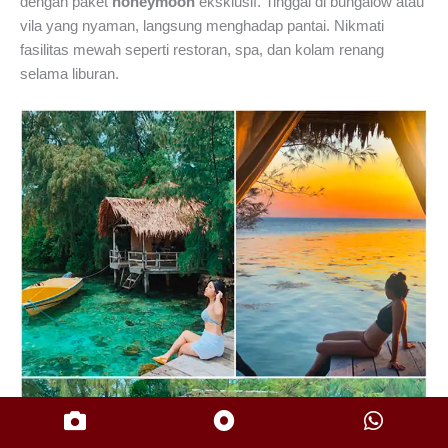
dengan paket
honeymoon
eksklusif. Tinggal di bungalow atau
vila yang nyaman, langsung menghadap pantai. Nikmati
fasilitas mewah seperti restoran, spa, dan kolam renang
selama liburan.