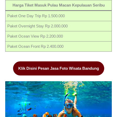
Harga Tiket Masuk Pulau Macan Kepulauan Seribu
Paket One Day Trip Rp 1.500.000
Paket Overnight Stay Rp 2.000.000
Paket Ocean View Rp 2.200.000
Paket Ocean Front Rp 2.400.000
Klik Disini Pesan Jasa Foto Wisata Bandung